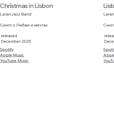
Christmas in Lisbon
Lis
LaranJazz Band
Lara
Сингл о Любви и мечтах
Синг
released
rele
December 2025
Dece
Spotify
Spoti
Apple Music
Appl
YouTube Music
YouT