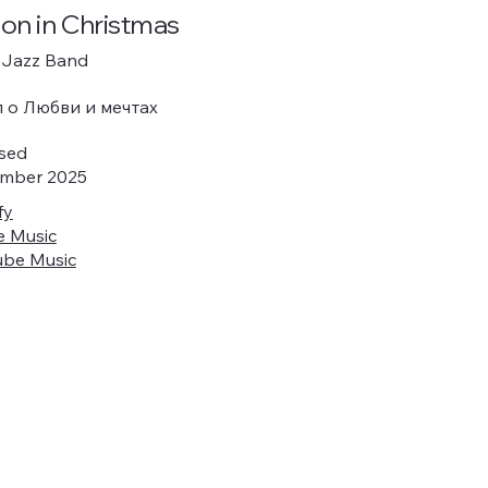
bon in Christmas
nJazz Band
л о Любви и мечтах
ased
mber 2025
fy
e Music
ube Music