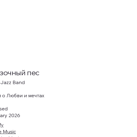
зочный пес
nJazz Band
л о Любви и мечтах
ased
ary 2026
fy
e Music