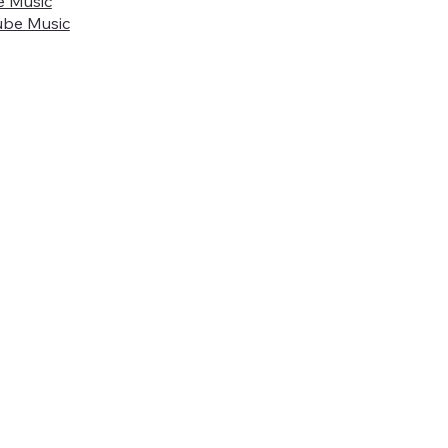
e Music
ube Music