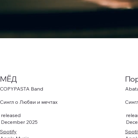
МËД
Пор
COPYPASTA Band
Abat
Сингл о Любви и мечтах
Синг
released
rele
December 2025
Dece
Spotify
Spoti