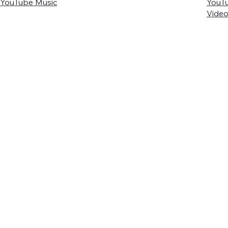
YouTube Music
YouT
Vide