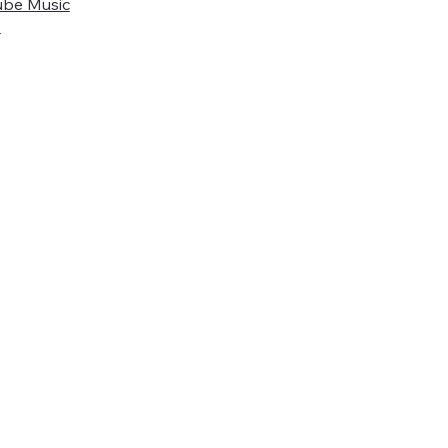
ube Music
o