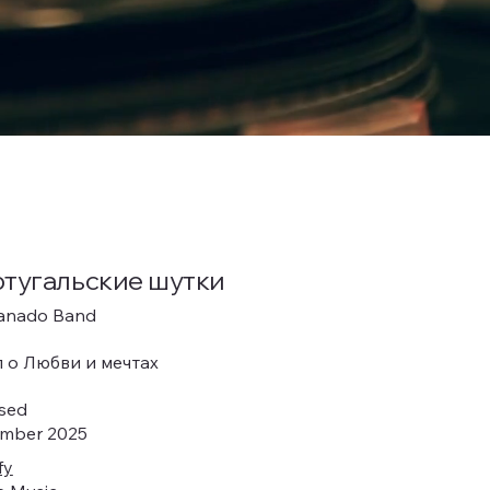
тугальские шутки
anado Band
л о Любви и мечтах
ased
mber 2025
fy