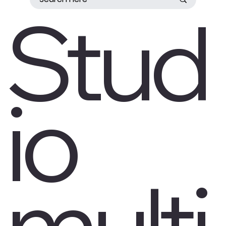
Stud
io
multi