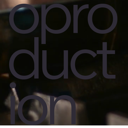
opro
duct
ion