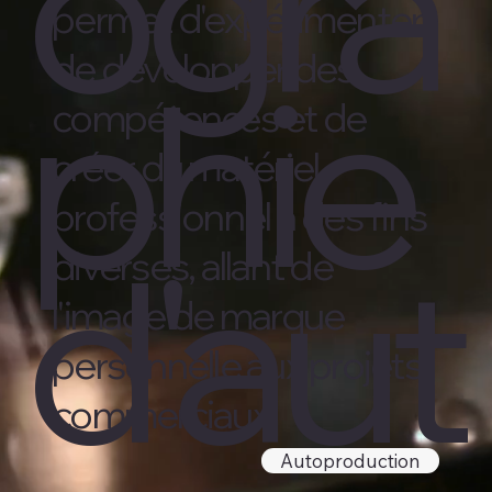
ogra
permet d'expérimenter,
de développer des
phie
compétences et de
créer du matériel
professionnel à des fins
d'aut
diverses, allant de
l'image de marque
personnelle aux projets
commerciaux.
Autoproduction