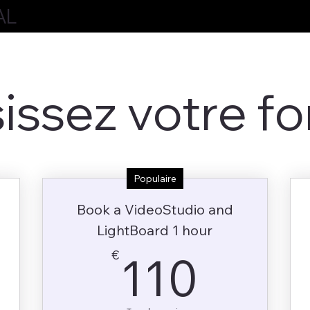
AL
issez votre f
Populaire
Book a VideoStudio and
€
LightBoard 1 hour
110€
€
110