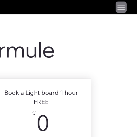
ormule
Book а Light board 1 hour
FREE
0€
€
0