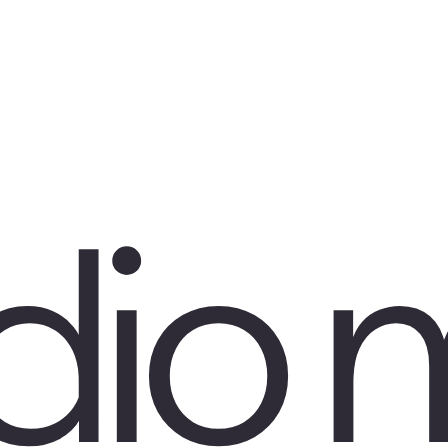
Studio photo
Atelier AI
Auto-production
À propos de nous
Contactez-nous
FAQ
dio 