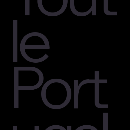
le
Port