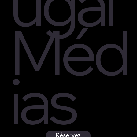
ugal
Méd
ias
Réservez