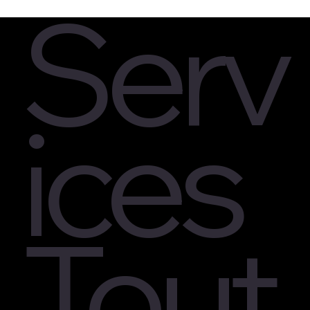
Serv
ices
Tout