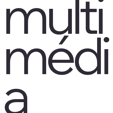
multi
médi
a