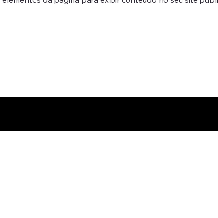
Reserva online
Para clientes corporativos
Quadro de Luz
Estúdio de vídeo
Estúdio fotográfico