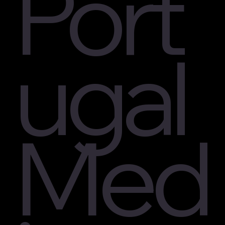
Port
valer a pena escrever a transcrição
imediatamente.- Escreva um parágrafo de
abertura e um parágrafo de fechamento. Eles
devem ser mais emocionais e menos informativos
ugal
do que o texto principal.- Formate o texto.
Comece em uma nova linha para cada frase ou
pedaço de significado. Deixe uma linha em branco
entre as partes do texto. Não faça nenhum
destaque com cor, espessura de letras, itálico - o
programa de prompter provavelmente não
Med
conseguirá transmitir isso. Use apenas números
se precisar marcar partes do texto. Livre-se de
todos os outros ícones.- Leia o texto em voz alta.
Corrija se algo não for confortável de ler. Trabalhe
na dicção em lugares difíceis.- Leia o texto depois
de algum tempo.- Leia o texto na manhã do dia da
gravação do vídeo.