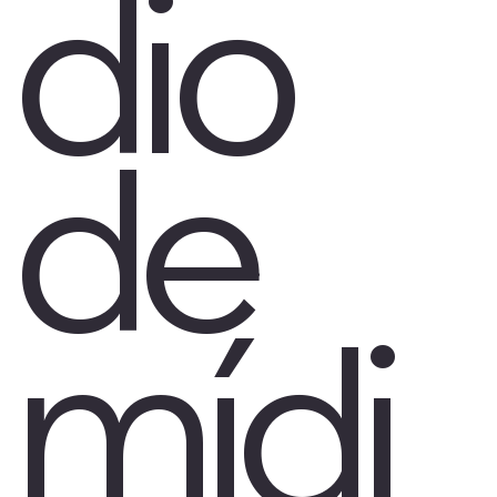
dio
de
mídi