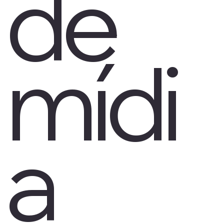
de
mídi
a