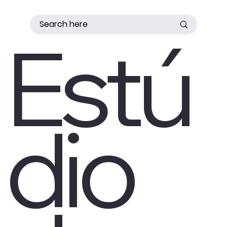
Estú
dio