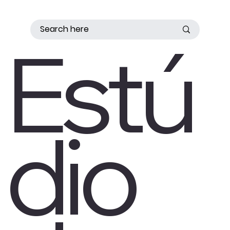
Estú
dio