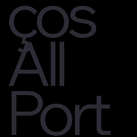
ços
All
Port