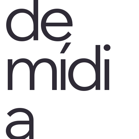
de
mídi
a