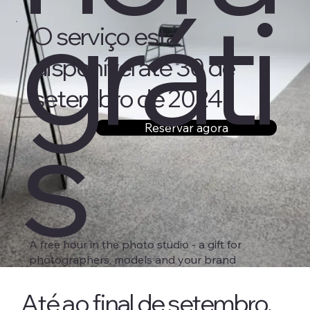
gráti
​O serviço está
disponível até 30 de
setembro de 2024
s
Reservar agora
A free hour in the photo studio - a gift for
photographers, models and your brand
Até ao final de setembro,