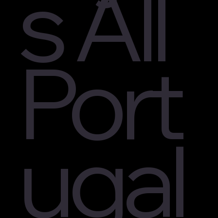
s All
Port
ugal