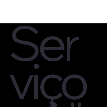
Ser
viço