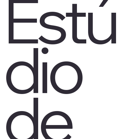
Estú
dio
de