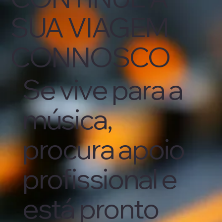
SUA VIAGEM
CONNOSCO
Se vive para a
música,
procura apoio
profissional e
está pronto