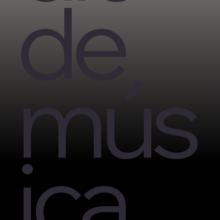
de
mús
ica