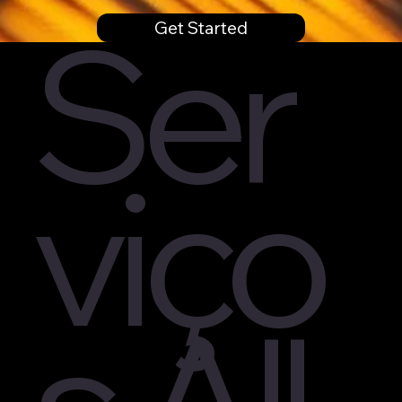
Ser
Get Started
viço
s All