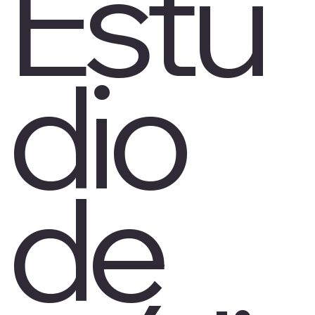
Estú
dio
de