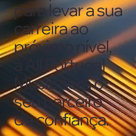
para levar a sua
carreira ao
próximo nível,
a All Portugal
Music será o
seu parceiro
de confiança.