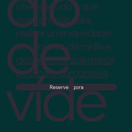
dio
oferece tudo o que
você precisa para
de
realizar uma variedade
de projetos de mídia e
desenvolver sua marca
víde
pessoal e corporativa
.
Reserve agora