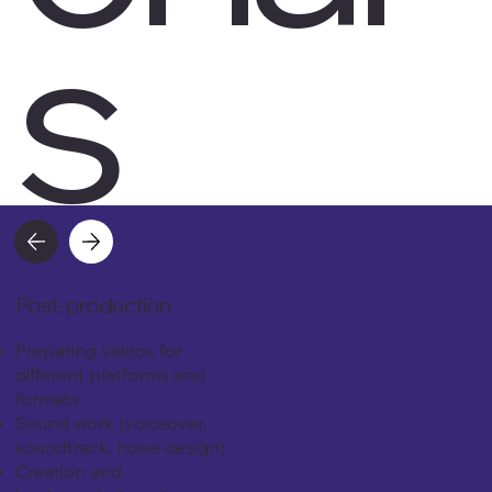
s
Post-production
Preparing videos for
different platforms and
formats
Sound work (voiceover,
soundtrack, noise design)
Creation and