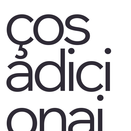
ços
adici
onai