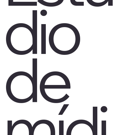
dio
de
mídi