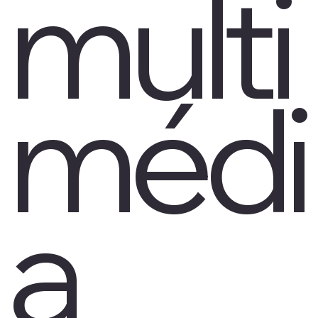
multi
médi
a