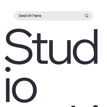
Stud
io