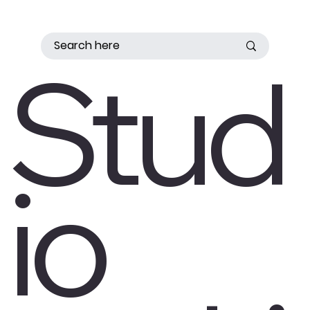
Stud
io