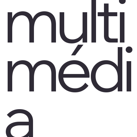
multi
médi
a