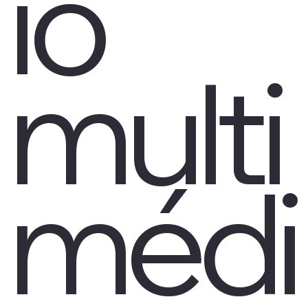
io
multi
médi