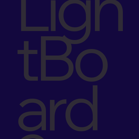
Ligh
tBo
ard