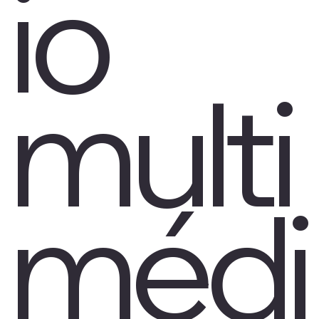
io
multi
médi