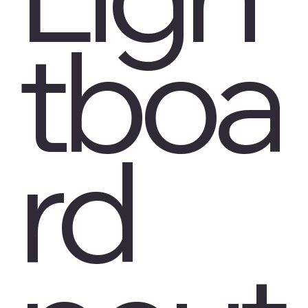
tboa
rd