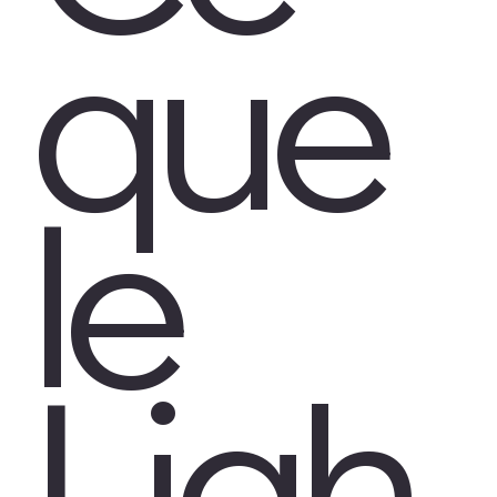
que
le
Ligh