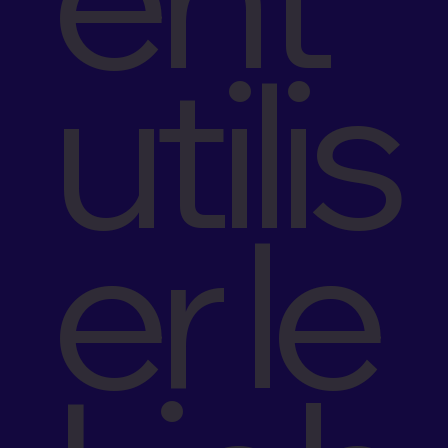
utilis
er le