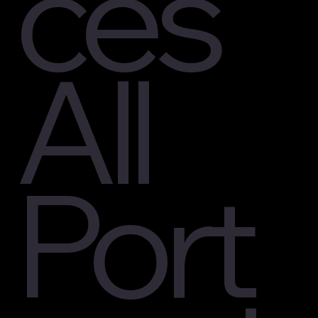
ces
All
Port