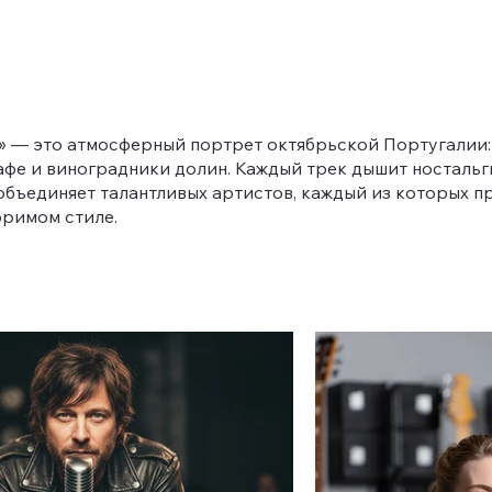
» — это атмосферный портрет октябрьской Португалии:
афе и виноградники долин. Каждый трек дышит ностальги
объединяет талантливых артистов, каждый из которых п
оримом стиле.