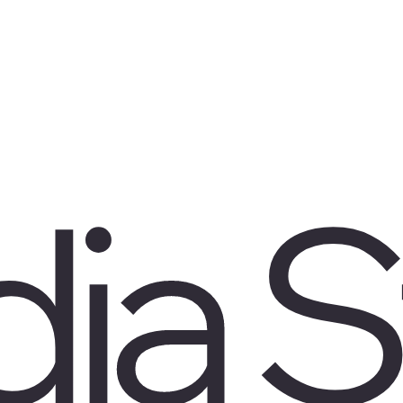
Music studio
Creating an avatar
AItelier
Self-producing
Specialists
About us
Contact us
FAQ
ia S